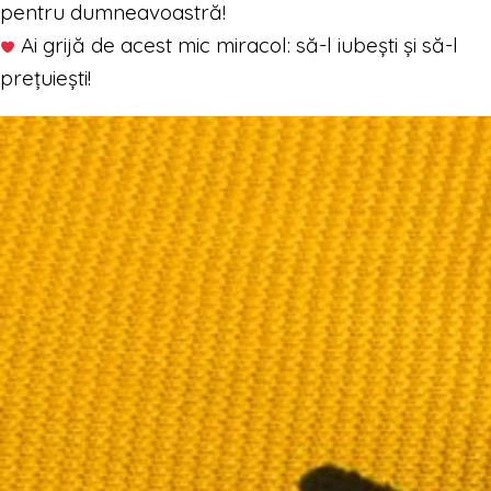
pentru dumneavoastră!
Ai grijă de acest mic miracol: să-l iubești și să-l
prețuiești!