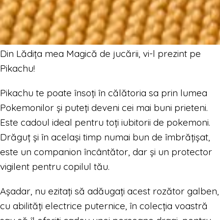
Din Lădița mea Magică de jucării, vi-l prezint pe
Pikachu!
Pikachu te poate însoți în călătoria sa prin lumea
Pokemonilor și puteți deveni cei mai buni prieteni.
Este cadoul ideal pentru toți iubitorii de pokemoni.
Drăguț și în același timp numai bun de îmbrățișat,
este un companion încântător, dar și un protector
vigilent pentru copilul tău.
Așadar, nu ezitați să adăugați acest rozător galben,
cu abilități electrice puternice, în colecția voastră