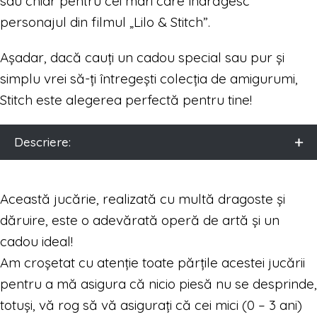
sau chiar pentru cei mari care îndrăgesc
personajul din filmul „Lilo & Stitch”.
Așadar, dacă cauți un cadou special sau pur și
simplu vrei să-ți întregești colecția de amigurumi,
Stitch este alegerea perfectă pentru tine!
Descriere:
Această jucărie, realizată cu multă dragoste și
dăruire, este o adevărată operă de artă și un
cadou ideal!
Am croșetat cu atenție toate părțile acestei jucării
pentru a mă asigura că nicio piesă nu se desprinde,
totuși, vă rog să vă asigurați că cei mici (0 – 3 ani)