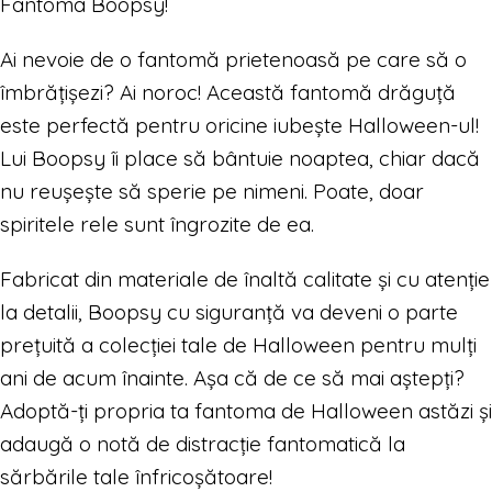
Fantoma Boopsy!
Ai nevoie de o fantomă prietenoasă pe care să o
îmbrățișezi? Ai noroc! Această fantomă drăguță
este perfectă pentru oricine iubește Halloween-ul!
Lui Boopsy îi place să bântuie noaptea, chiar dacă
nu reușește să sperie pe nimeni. Poate, doar
spiritele rele sunt îngrozite de ea.
Fabricat din materiale de înaltă calitate și cu atenție
la detalii, Boopsy cu siguranță va deveni o parte
prețuită a colecției tale de Halloween pentru mulți
ani de acum înainte. Așa că de ce să mai aștepți?
Adoptă-ți propria ta fantoma de Halloween astăzi și
adaugă o notă de distracție fantomatică la
sărbările tale înfricoșătoare!