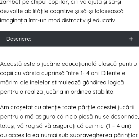
zâmbet pe chipul copiilor, ci îi va ajuta și să-și
dezvolte abilitățile cognitive și să-și folosească
imaginația într-un mod distractiv și educativ.
Descriere:
Această este o jucărie educațională clasică pentru
copiii cu vârsta cuprinsă între 1- 4 ani. Diferitele
mărimi ale inelelor stimulează gândirea logică
pentru a realiza jucăria în ordinea stabilită.
Am croșetat cu atenție toate părțile acestei jucării
pentru a mă asigura că nicio piesă nu se desprinde,
totuși, vă rog să vă asigurați că cei mici (1 – 4 ani)
au acces la ea numai sub supravegherea părinților.