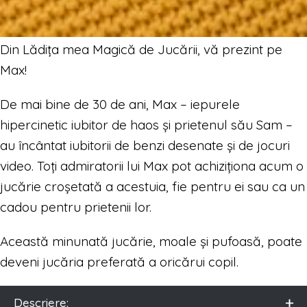
Din Lădița mea Magică de Jucării, vă prezint pe
Max!
De mai bine de 30 de ani, Max – iepurele
hipercinetic iubitor de haos și prietenul său Sam –
au încântat iubitorii de benzi desenate și de jocuri
video. Toți admiratorii lui Max pot achiziționa acum o
jucărie croșetată a acestuia, fie pentru ei sau ca un
cadou pentru prietenii lor.
Această minunată jucărie, moale și pufoasă, poate
deveni jucăria preferată a oricărui copil.
Descriere: