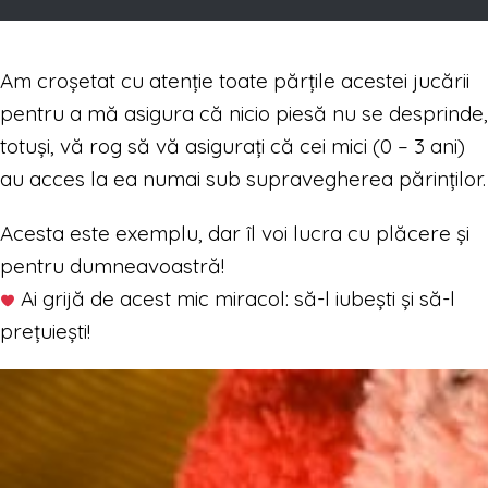
Am croșetat cu atenție toate părțile acestei jucării
pentru a mă asigura că nicio piesă nu se desprinde,
totuși, vă rog să vă asigurați că cei mici (0 – 3 ani)
au acces la ea numai sub supravegherea părinților.
Acesta este exemplu, dar îl voi lucra cu plăcere și
pentru dumneavoastră!
Ai grijă de acest mic miracol: să-l iubești și să-l
prețuiești!