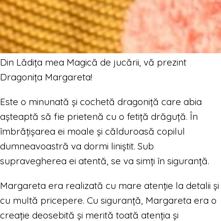
Din Lădița mea Magică de jucării, vă prezint
Dragonița Margareta!
Este o minunată și cochetă dragoniță care abia
așteaptă să fie prietenă cu o fetiță drăguță. În
îmbrățișarea ei moale și călduroasă copilul
dumneavoastră va dormi liniștit. Sub
supravegherea ei atentă, se va simți în siguranță.
Margareta era realizată cu mare atenție la detalii și
cu multă pricepere. Cu siguranță, Margareta era o
creație deosebită și merită toată atenția și