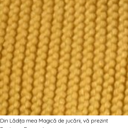
Din Lădița mea Magică de jucării, vă prezint