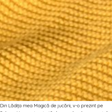
Din Lădița mea Magică de jucării, v-o prezint pe