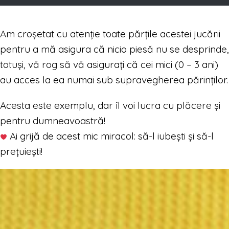
Am croșetat cu atenție toate părțile acestei jucării
pentru a mă asigura că nicio piesă nu se desprinde,
totuși, vă rog să vă asigurați că cei mici (0 – 3 ani)
au acces la ea numai sub supravegherea părinților.
Acesta este exemplu, dar îl voi lucra cu plăcere și
pentru dumneavoastră!
Ai grijă de acest mic miracol: să-l iubești și să-l
prețuiești!