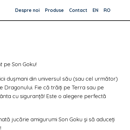
Despre noi
Produse
Contact
EN
RO
nt pe Son Goku!
cii dușmani din universul său (sau cel următor)
le Dragonului. Fie că trăiți pe Terra sau pe
ânta cu siguranță! Este o alegere perfectă
nată jucărie amigurumi Son Goku și să aduceți
!