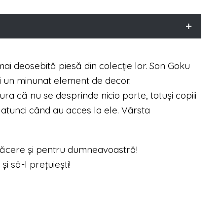
 mai deosebită piesă din colecție lor. Son Goku
și un minunat element de decor.
ra că nu se desprinde nicio parte, totuși copiii
 atunci când au acces la ele. Vârsta
plăcere și pentru dumneavoastră!
și să-l prețuiești!