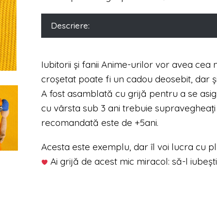
Descriere:
Iubitorii și fanii Anime-urilor vor avea cea
croșetat poate fi un cadou deosebit, dar 
A fost asamblată cu grijă pentru a se asigu
cu vârsta sub 3 ani trebuie supravegheați
recomandată este de +5ani.
Acesta este exemplu, dar îl voi lucra cu 
Ai grijă de acest mic miracol: să-l iubești 