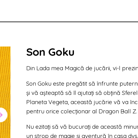
Son Goku
Din Lada mea Magică de jucării, vi-l prezi
Son Goku este pregătit să înfrunte puterni
și vă așteaptă să îl ajutați să obțină Sfere
Planeta Vegeta, această jucărie vă va înc
pentru orice colecționar al Dragon Ball Z.
Nu ezitați să vă bucurați de această minu
un strop de magie și aventură în casa dvs.