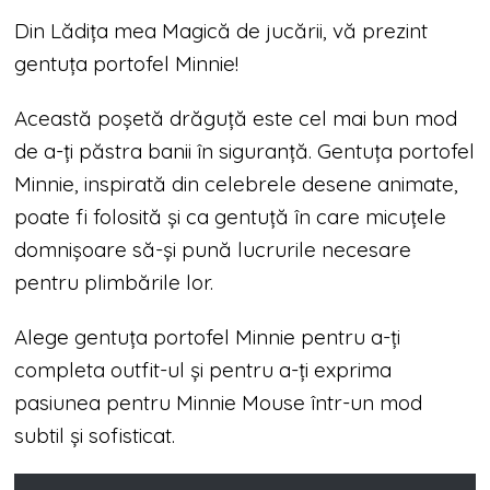
Din Lădița mea Magică de jucării, vă prezint
gentuța portofel Minnie!
Această poșetă drăguță este cel mai bun mod
de a-ți păstra banii în siguranță. Gentuța portofel
Minnie, inspirată din celebrele desene animate,
poate fi folosită și ca gentuță în care micuțele
domnișoare să-și pună lucrurile necesare
pentru plimbările lor.
Alege gentuța portofel Minnie pentru a-ți
completa outfit-ul și pentru a-ți exprima
pasiunea pentru Minnie Mouse într-un mod
subtil și sofisticat.