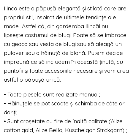
Ilinca este o păpușă elegantă și stilată care are
propriul stil, inspirat de ultimele tendințe ale
modei. Astfel că, din garderoba Ilincăi nu
lipsește costumul de blugi. Poate să se îmbrace
cu geaca sau vesta de blugi sau să aleagă un
pulover sau o hăinuță de blană. Putem decide
împreună ce să includem în această ținută, cu
pantofii și toate accesoriile necesare și vom crea
astfel o păpușă unică.
• Toate piesele sunt realizate manual;
• Hăinuțele se pot scoate și schimba de câte ori
doriți;
• Sunt croșetate cu fire de înaltă calitate (Alize
cotton gold, Alize Bella, Kuschelgan Strckgarn) ;