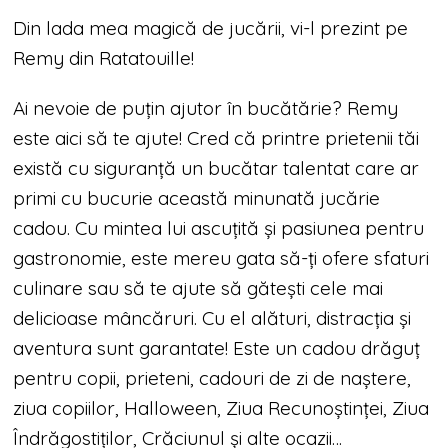
Din lada mea magică de jucării, vi-l prezint pe
Remy din Ratatouille!
Ai nevoie de puțin ajutor în bucătărie? Remy
este aici să te ajute! Cred că printre prietenii tăi
există cu siguranță un bucătar talentat care ar
primi cu bucurie această minunată jucărie
cadou. Cu mintea lui ascuțită și pasiunea pentru
gastronomie, este mereu gata să-ți ofere sfaturi
culinare sau să te ajute să gătești cele mai
delicioase mâncăruri. Cu el alături, distracția și
aventura sunt garantate! Este un cadou drăguț
pentru copii, prieteni, cadouri de zi de naștere,
ziua copiilor, Halloween, Ziua Recunoștinței, Ziua
Îndrăgostiților, Crăciunul și alte ocazii…