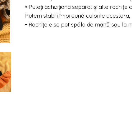
• Puteți achiziționa separat și alte rochiț
Putem stabili împreună culorile acestora;
• Rochițele se pot spăla de mână sau la m