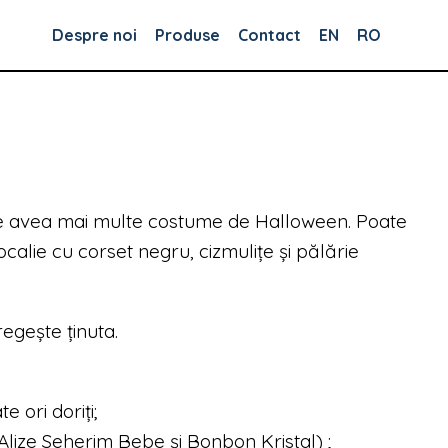
Despre noi
Produse
Contact
EN
RO
te avea mai multe costume de Halloween. Poate
calie cu corset negru, cizmulițe și pălărie
egește ținuta.
 ori doriți;
 (Alize Seherim Bebe și Bonbon Kristal) ;