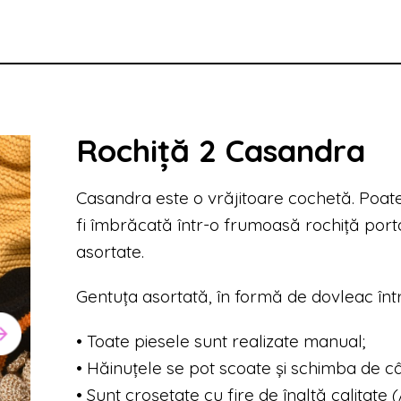
Rochiță 2 Casandra
Casandra este o vrăjitoare cochetă. Poa
fi îmbrăcată într-o frumoasă rochiță porto
asortate.
Gentuța asortată, în formă de dovleac într
• Toate piesele sunt realizate manual;
• Hăinuțele se pot scoate și schimba de câte
• Sunt croșetate cu fire de înaltă calitate