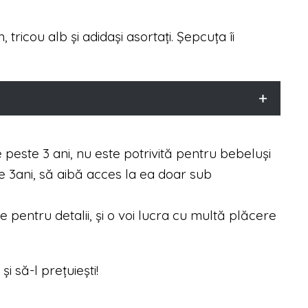
 tricou alb și adidași asortați. Șepcuța îi
peste 3 ani, nu este potrivită pentru bebeluși
e 3ani, să aibă acces la ea doar sub
e pentru detalii, și o voi lucra cu multă plăcere
și să-l prețuiești!