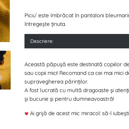
Piciu’ este îmbrăcat în pantaloni bleumarin,
întregește ținuta.
Descriere:
Această păpușă este destinată copiilor de 
sau copii mici! Recomand ca cei mai mici d
supravegherea părinților.
A fost lucrată cu multă dragoaste și atenți
și bucurie și pentru dumneavoastră!
Ai grijă de acest mic miracol: să-l iubești 